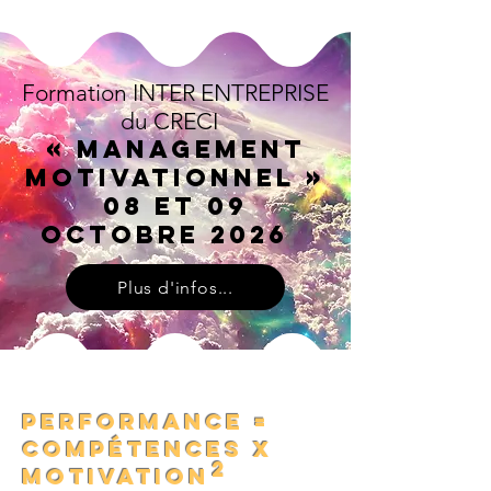
Formation INTER ENTREPRISE
du CRECI
« Management
Motivationnel »
08 et 09
octobre 2026
Plus d'infos...
PERFORMANCE =
COMPÉTENCES x
2
MOTIVATION