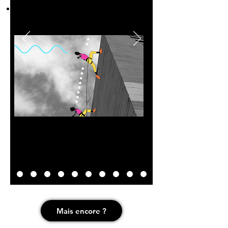
Un changement de culture :
1+1=3 !
Mais encore ?