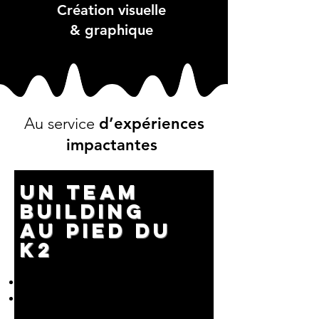
Création visuelle
& graphique
Au service
d’expériences
impactantes
un team
building
au pied du
k2
Un serious game d’une journée,
Les fondements de l’intelligence
collective,