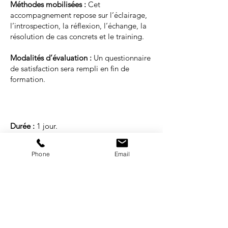
Méthodes mobilisées :
Cet
accompagnement repose sur l’éclairage,
l’introspection, la réflexion, l’échange, la
résolution de cas concrets et le training.
Modalités d’évaluation :
Un questionnaire
de satisfaction sera rempli en fin de
formation.
Durée :
1 jour.
Tarif :
sur devis.
Format :
présentiel.
Phone
Email
Groupe pédagogique :
de 4 à 10
participants maximum.
NOS SPÉCIALITÉS