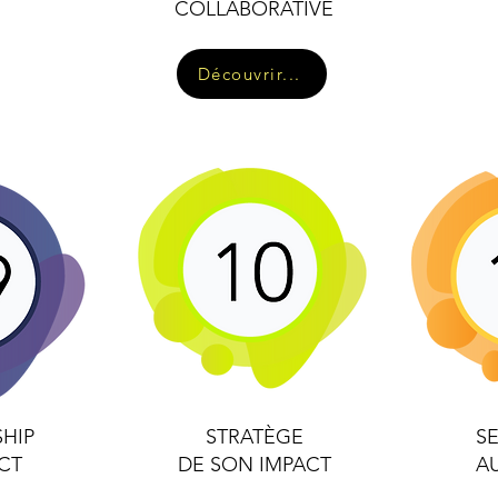
COLLABORATIVE
Découvrir...
HIP
STRATÈGE
S
CT
DE SON IMPACT
A