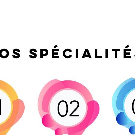
étiers
Nos convictions
Nos engagements RSE
Notre histoire
os spécialité