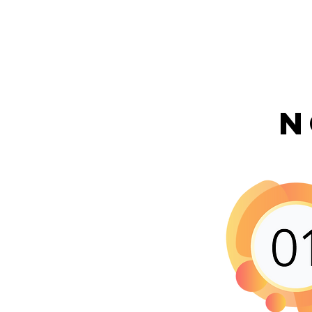
Accueil
Nos M
N