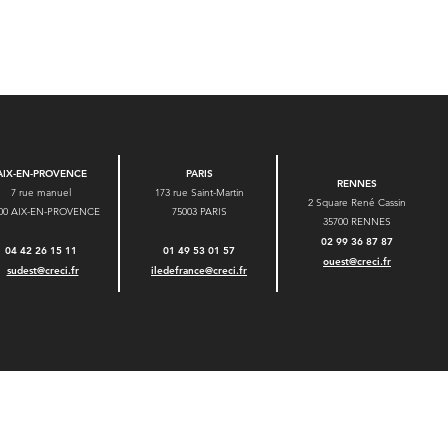
AIX-EN-PROVENCE
PARIS
RENNES
7 rue manuel
173 rue Saint-Martin
2 Square René Cassin
00 AIX-EN-PROVENCE
75003 PARIS
35700 RENNES
02 99 36 87 87
04 42 26 15 11
01 49 53 01 57
ouest@creci.fr
sudest@creci.fr
iledefrance@creci.fr
s