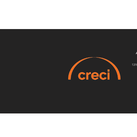
131
NAVIGATION
5 effets garantis
Notre métier
Nos convic
tion
Notre obsession