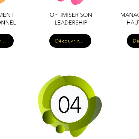
MENT
OPTIMISER SON
MANA
ONNEL
LEADERSHIP
HAU
...
Découvrir...
Dé