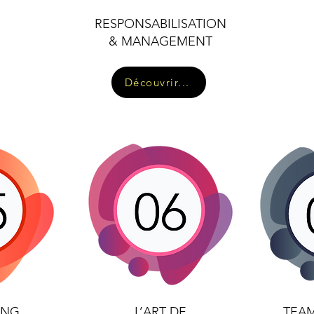
RESPONSABILISATION
& MANAGEMENT
Découvrir...
ING
L’ART DE
TEAM