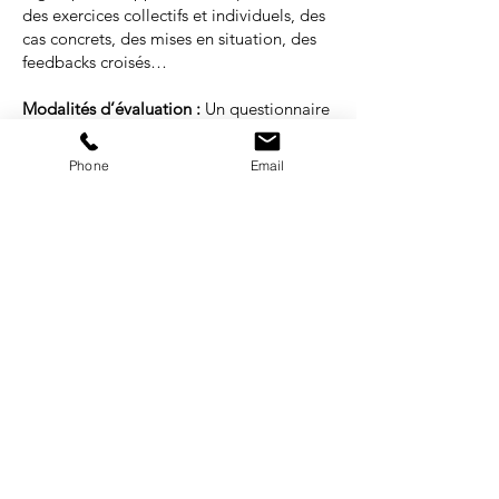
des exercices collectifs et individuels, des
cas concrets, des mises en situation, des
feedbacks croisés…
Modalités d’évaluation :
Un questionnaire
de satisfaction sera rempli en fin de
formation.
Phone
Email
Durée :
de 2 à 6 jours
Tarif :
sur devis
Format :
présentiel
Groupe pédagogique :
de 4 à 10
participants maximum
NOS SPÉCIALITÉS
LANCER MON PROJET