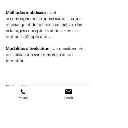
Méthodes mobilisées :
Cet
accompagnement repose sur des temps
d’échange et de réflexion collective, des
éclairages conceptuels et des exercices
pratiques d’application.
Modalités d’évaluation :
Un questionnaire
de satisfaction sera rempli en fin de
formation.
Durée :
1 jour.
Tarif :
sur devis.
Phone
Email
Format :
présentiel.
Groupe pédagogique :
de 5 à 10
participants maximum.