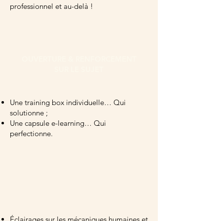
professionnel et au-delà !
OUVERTURE & RENFORCEMENT
SUR LE SUJET
Une training box individuelle… Qui
solutionne ;
Une capsule e-learning… Qui
perfectionne.
VARIÉTÉ PÉDAGOGIQUE
Éclairages sur les mécaniques humaines et