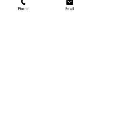
Phone
Email
Durée :
de 1 à 2 jours.
Tarif :
sur devis.
Format :
présentiel.
Groupe pédagogique :
de 4 à 10
participants maximum.
NOS SPÉCIALITÉS
LANCER MON PROJET